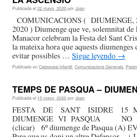
Publicada el
22 mayo, 2020
por
Joan
COMUNICACIONS ( DIUMENGE, 2
2020 ) Diumenge que ve, solemnitat de P
Manacor celebram la Festa del Sant Cris
la mateixa hora que aquests diumenges 
evitar possibles …
Sigue leyendo
→
Publicado en
Catequesi infantil
,
Comunicacions Generals
,
Pagin
TEMPS DE PASQUA – DIUMENG
Publicada el
15 mayo, 2020
por
Joan
FESTA DE SANT ISIDRE 15 
DIUMENGE VI PASQUA NO
(clicar) 6º diumenge de Pasqua (A) E
Pare que us doni un altre Defensor. + 