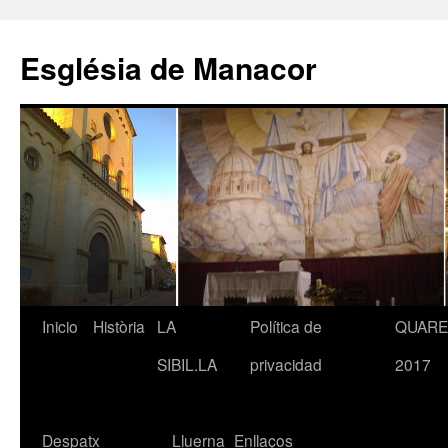
Saltar
al
Església de Manacor
contenido
Inicio
Història
LA
Política de
QUAR
SIBIL.LA
privacidad
2017
Despatx
Lluerna
Enllaços