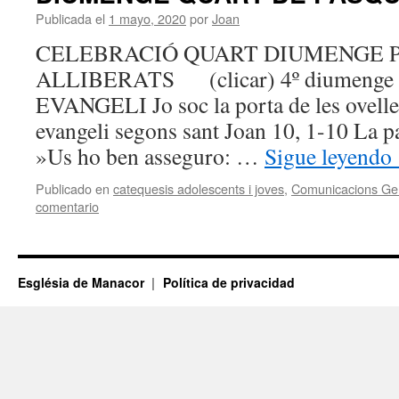
Publicada el
1 mayo, 2020
por
Joan
CELEBRACIÓ QUART DIUMENG
ALLIBERATS (clicar) 4º diumenge d
EVANGELI Jo soc la porta de les ovelles
evangeli segons sant Joan 10, 1-10 La p
»Us ho ben asseguro: …
Sigue leyendo
Publicado en
catequesis adolescents i joves
,
Comunicacions Ge
comentario
Església de Manacor
Política de privacidad