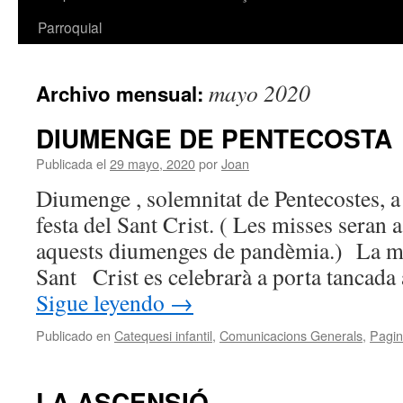
Parroquial
mayo 2020
Archivo mensual:
DIUMENGE DE PENTECOSTA
Publicada el
29 mayo, 2020
por
Joan
Diumenge , solemnitat de Pentecostes, 
festa del Sant Crist. ( Les misses seran 
aquests diumenges de pandèmia.) La m
Sant Crist es celebrarà a porta tancada
Sigue leyendo
→
Publicado en
Catequesi infantil
,
Comunicacions Generals
,
Pagin
LA ASCENSIÓ