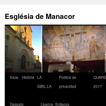
Saltar
al
Església de Manacor
contenido
Inicio
Història
LA
Política de
QUAR
SIBIL.LA
privacidad
2017
Despatx
Lluerna
Enllaços