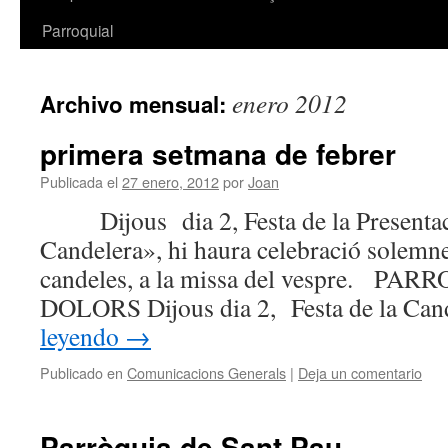
Parroquial
enero 2012
Archivo mensual:
primera setmana de febrer
Publicada el
27 enero, 2012
por
Joan
Dijous dia 2, Festa de la Presentaci
Candelera», hi haura celebració solemn
candeles, a la missa del vespre. 
DOLORS Dijous dia 2, Festa de la C
leyendo
→
Publicado en
Comunicacions Generals
|
Deja un comentario
Parròquia de Sant Pau