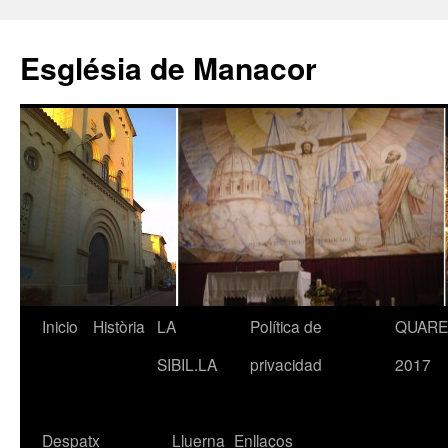
Saltar
al
Església de Manacor
contenido
Inicio
Història
LA
Política de
QUAR
SIBIL.LA
privacidad
2017
Despatx
Lluerna
Enllaços