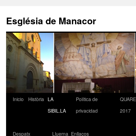
Saltar
al
Església de Manacor
contenido
Inicio
Història
LA
Política de
QUAR
SIBIL.LA
privacidad
2017
Despatx
Lluerna
Enllaços