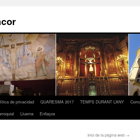
acor
lítica de privacidad
QUARESMA 2017
TEMPS DURANT L’ANY
Comu
rroquial
Lluerna
Enllaços
Inici de la pàgina web
→