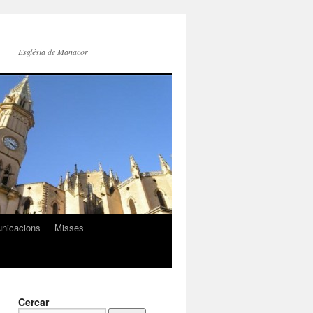
Església de Manacor
nicacions
Misses
Cercar