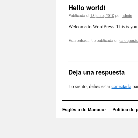
Hello world!
Publicada el
18 junio, 2010
por
admin
Welcome to WordPress. This is your fi
Esta entrada fue publicada en
catequesis
Deja una respuesta
Lo siento, debes estar
conectado
par
Església de Manacor
Política de 