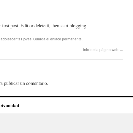
rst post. Edit or delete it, then start blogging!
 adolescents i joves
. Guarda el
enlace permanente
.
Inici de la pàgina web
→
a publicar un comentario.
privacidad