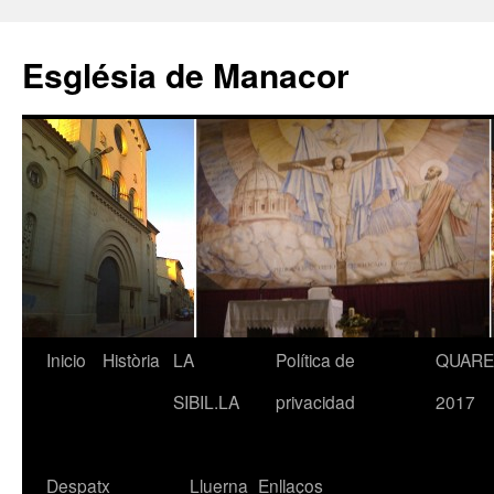
Saltar
al
Església de Manacor
contenido
Inicio
Història
LA
Política de
QUAR
SIBIL.LA
privacidad
2017
Despatx
Lluerna
Enllaços