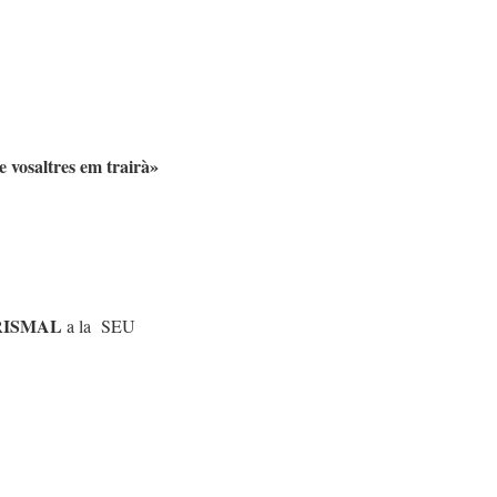
e vosaltres em trairà»
RISMAL
a la SEU