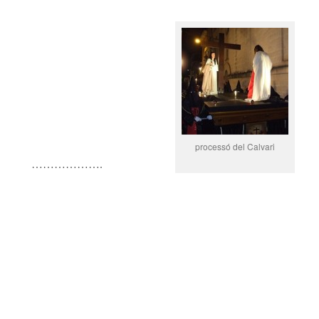
processó del Calvari
……………….