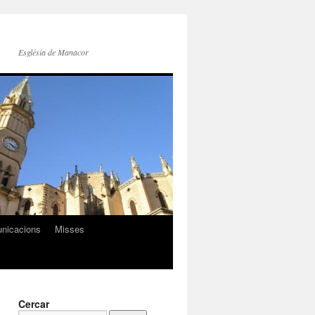
Església de Manacor
nicacions
Misses
Cercar