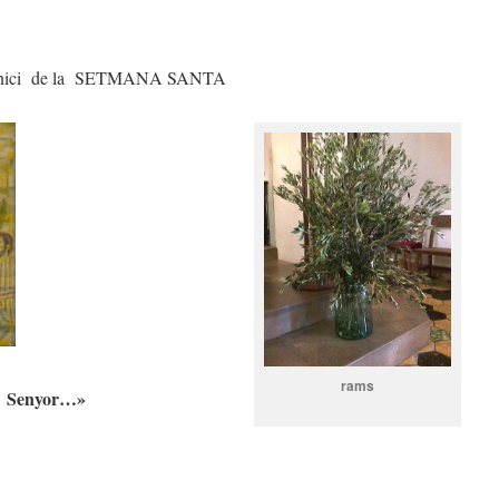
nici de la SETMANA SANTA
rams
l Senyor…»