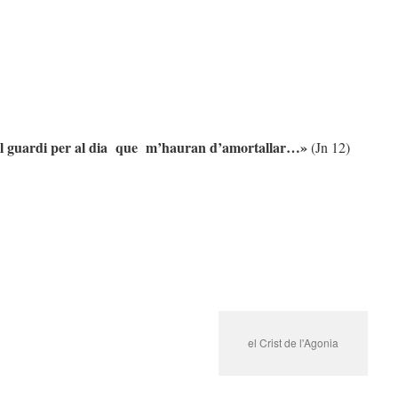
e el guardi per al dia que m’hauran d’amortallar…»
(Jn 12)
el Crist de l'Agonia