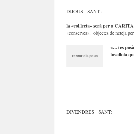
DIJOUS SANT :
la «col.lecta» serà per a CARIT
«conserves», objectes de neteja pe
«…i es posà
tovallola q
rentar els peus
DIVENDRES SANT: