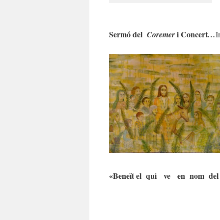
Sermó del
i Concert
Coremer
…
I
«Beneït el qui ve en nom de