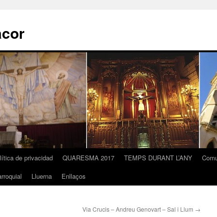
acor
lítica de privacidad
QUARESMA 2017
TEMPS DURANT L’ANY
Comu
rroquial
Lluerna
Enllaços
Via Crucis – Andreu Genovart – Sal i Llum
→