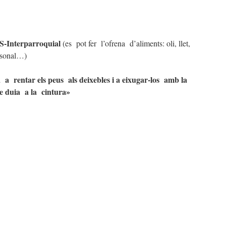
AS-Interparroquial
(es pot fer l’ofrena d’aliments: oli, llet,
rsonal…)
 a rentar els peus als deixebles i a eixugar-los amb la
ue duia a la cintura»