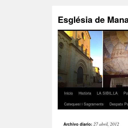
Saltar
al
Església de Man
contenido
Inicio
Història
LA SIBIL.LA
Po
Catequesi i Sagraments
Despatx Pa
27 abril, 2012
Archivo diario: