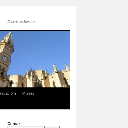
Església de Manacor
nicacions
Misses
Cercar