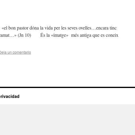
pastor dóna la vida per les seves ovelles…encara tinc
st ramat…» (Jn 10) És la «imatge» més antiga que es coneix
Deja un comentario
privacidad