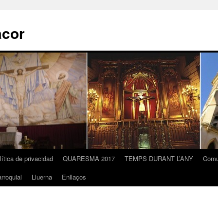
acor
lítica de privacidad
QUARESMA 2017
TEMPS DURANT L’ANY
Comu
rroquial
Lluerna
Enllaços