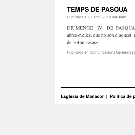
TEMPS DE PASQUA
Publicada el
27 abril, 2012
por
Joan
DIUMENGE IV DE PASQUA «el bon 
altres ovelles, que no són d’aque
del «Bon-Jesús»
Publicado en
Comunicacions Generals
|
Església de Manacor
Política de 