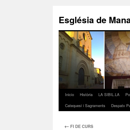
Saltar
al
Església de Man
contenido
Inicio
Història
LA SIBIL.LA
Po
Catequesi i Sagraments
Despatx Pa
←
FI DE CURS