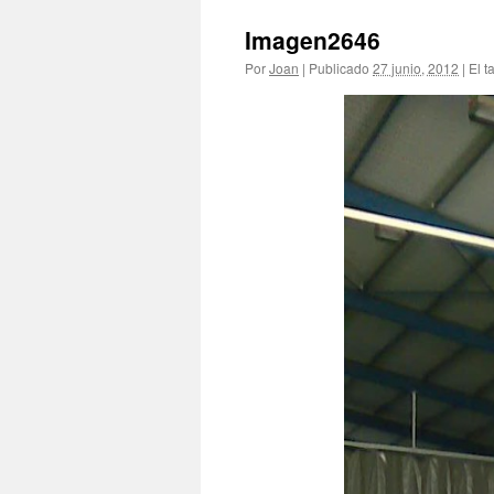
Imagen2646
Por
Joan
|
Publicado
27 junio, 2012
|
El t