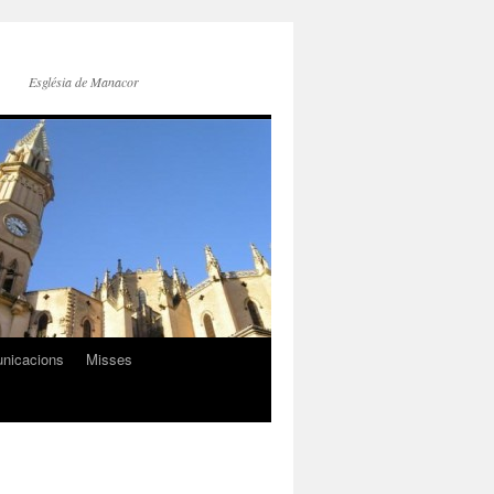
Església de Manacor
nicacions
Misses