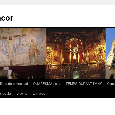
acor
lítica de privacidad
QUARESMA 2017
TEMPS DURANT L’ANY
Comu
rroquial
Lluerna
Enllaços