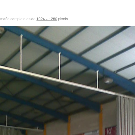
amaño completo es de
1024 × 1280
pixels