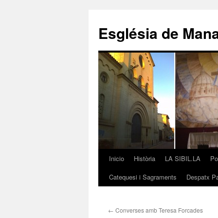
Saltar
al
Església de Man
contenido
Inicio
Història
LA SIBIL.LA
Po
Catequesi i Sagraments
Despatx Pa
←
Converses amb Teresa Forcades