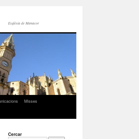
Església de Manacor
nicacions
Misses
Cercar