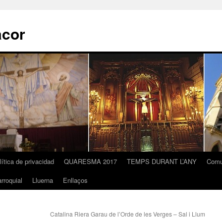
acor
lítica de privacidad
QUARESMA 2017
TEMPS DURANT L’ANY
Comu
rroquial
Lluerna
Enllaços
Catalina Riera Garau de l’Orde de les Verges – Sal i Llum