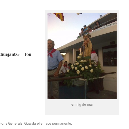
estiuejants» fou
enmig de mar
ions Generals
. Guarda el
enlace permanente
.