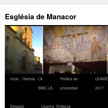
Saltar
al
Església de Manacor
contenido
Inicio
Història
LA
Política de
QUAR
SIBIL.LA
privacidad
2017
Despatx
Lluerna
Enllaços