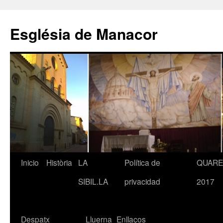
Saltar
al
Església de Manacor
contenido
Inicio
Història
LA
Política de
QUAR
SIBIL.LA
privacidad
2017
Despatx
Lluerna
Enllaços