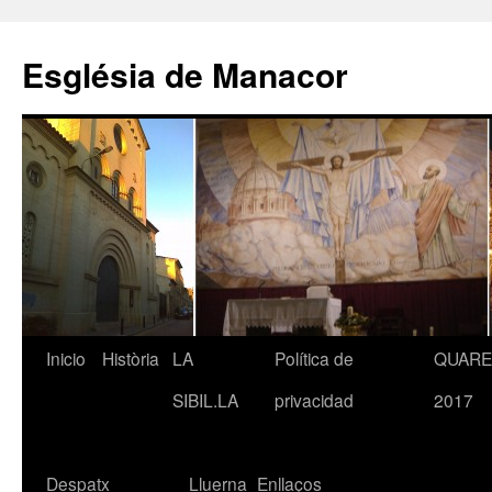
Saltar
al
Església de Manacor
contenido
Inicio
Història
LA
Política de
QUAR
SIBIL.LA
privacidad
2017
Despatx
Lluerna
Enllaços