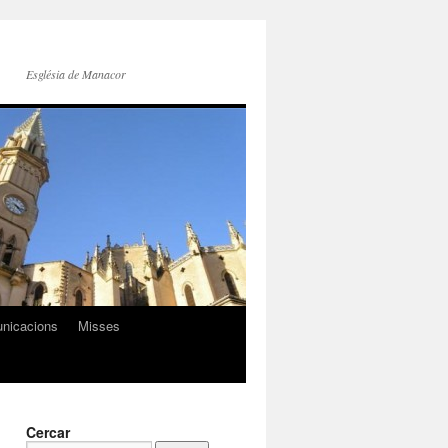
Església de Manacor
nicacions
Misses
Cercar