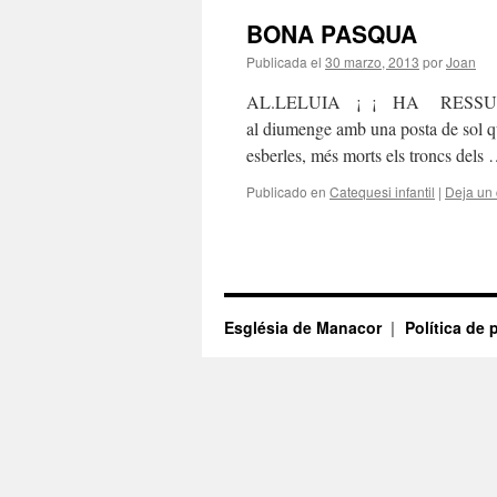
BONA PASQUA
Publicada el
30 marzo, 2013
por
Joan
AL.LELUIA ¡ ¡ HA RESSUSCITAT
al diumenge amb una posta de sol que
esberles, més morts els troncs dels
Publicado en
Catequesi infantil
|
Deja un
Església de Manacor
Política de 