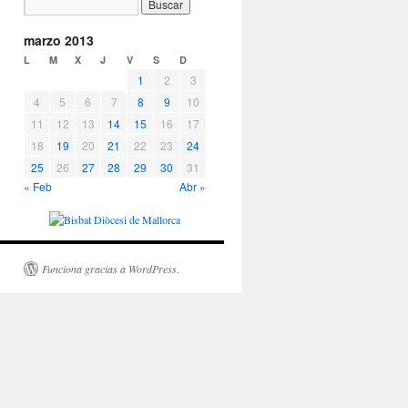
marzo 2013
L
M
X
J
V
S
D
1
2
3
4
5
6
7
8
9
10
11
12
13
14
15
16
17
18
19
20
21
22
23
24
25
26
27
28
29
30
31
« Feb
Abr »
Funciona gracias a WordPress.