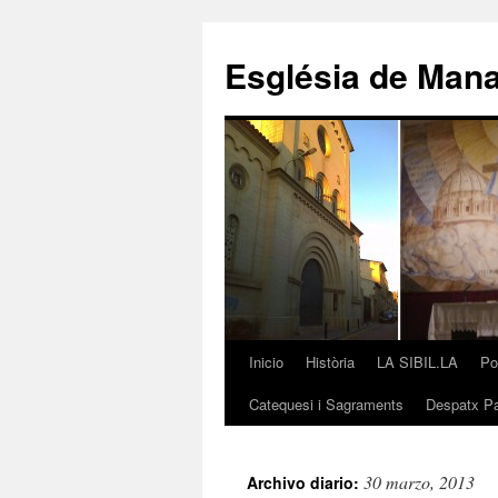
Saltar
al
Església de Man
contenido
Inicio
Història
LA SIBIL.LA
Po
Catequesi i Sagraments
Despatx Pa
30 marzo, 2013
Archivo diario: