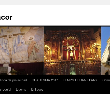
acor
lítica de privacidad
QUARESMA 2017
TEMPS DURANT L’ANY
Comu
rroquial
Lluerna
Enllaços