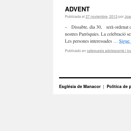
ADVENT
Publicada el
27 noviembre, 2013
por
Joa
– Dissabte, dia 30, serà ordenat di
nostres Parròquies. La celebració se
Les persones interessades …
Sigue
Publicado en
catequesis adolescents i jo
Església de Manacor
Política de 