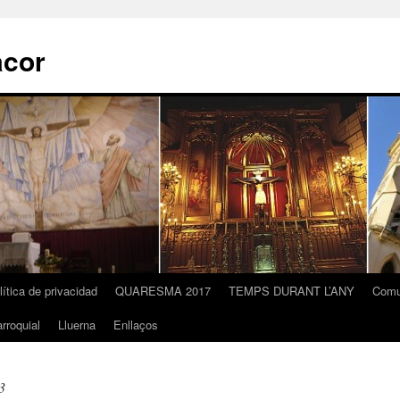
acor
lítica de privacidad
QUARESMA 2017
TEMPS DURANT L’ANY
Comu
rroquial
Lluerna
Enllaços
3