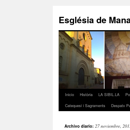
Saltar
al
Església de Man
contenido
Inicio
Història
LA SIBIL.LA
Po
Catequesi i Sagraments
Despatx Pa
27 noviembre, 201
Archivo diario: