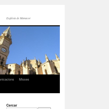
Església de Manacor
nicacions
Misses
Cercar