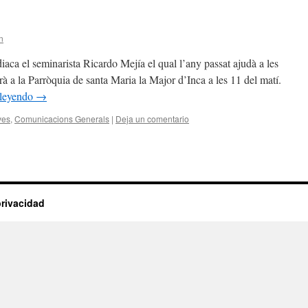
n
aca el seminarista Ricardo Mejía el qual l’any passat ajudà a les
rà a la Parròquia de santa Maria la Major d’Inca a les 11 del matí.
 leyendo
→
ves
,
Comunicacions Generals
|
Deja un comentario
privacidad