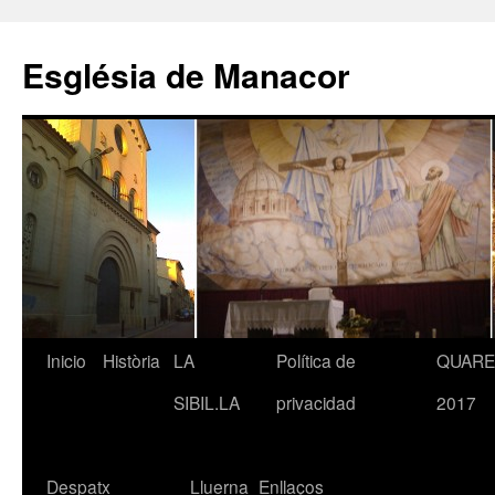
Saltar
al
Església de Manacor
contenido
Inicio
Història
LA
Política de
QUAR
SIBIL.LA
privacidad
2017
Despatx
Lluerna
Enllaços