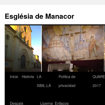
Saltar
al
Església de Manacor
contenido
Inicio
Història
LA
Política de
QUAR
SIBIL.LA
privacidad
2017
Despatx
Lluerna
Enllaços