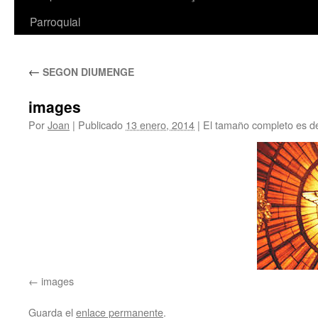
Parroquial
←
SEGON DIUMENGE
images
Por
Joan
|
Publicado
13 enero, 2014
|
El tamaño completo es 
images
Guarda el
enlace permanente
.