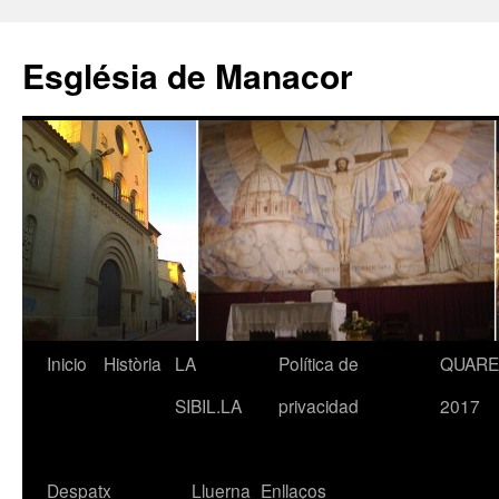
Saltar
al
Església de Manacor
contenido
Inicio
Història
LA
Política de
QUAR
SIBIL.LA
privacidad
2017
Despatx
Lluerna
Enllaços