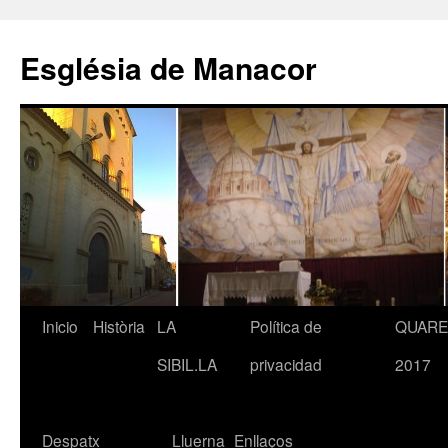
Saltar
al
Església de Manacor
contenido
Inicio
Història
LA
Política de
QUAR
SIBIL.LA
privacidad
2017
Despatx
Lluerna
Enllaços