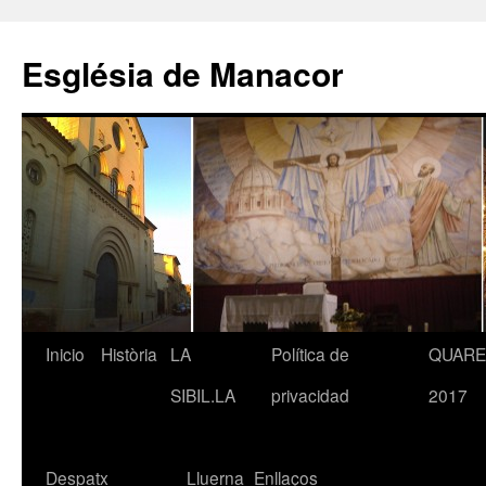
Saltar
al
Església de Manacor
contenido
Inicio
Història
LA
Política de
QUAR
SIBIL.LA
privacidad
2017
Despatx
Lluerna
Enllaços