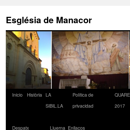
Saltar
al
Església de Manacor
contenido
Inicio
Història
LA
Política de
QUAR
SIBIL.LA
privacidad
2017
Despatx
Lluerna
Enllaços