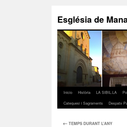
Saltar
al
Església de Man
contenido
Inicio
Història
LA SIBIL.LA
Po
Catequesi i Sagraments
Despatx Pa
←
TEMPS DURANT L’ANY