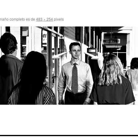
amaño completo es de
483 × 254
pixels