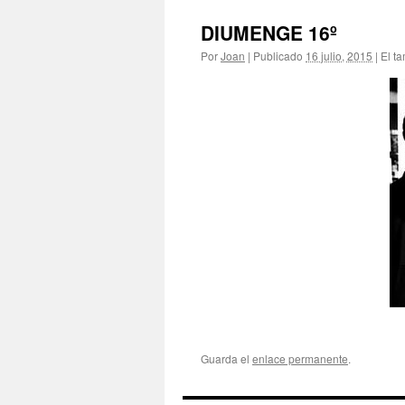
DIUMENGE 16º
Por
Joan
|
Publicado
16 julio, 2015
|
El t
Guarda el
enlace permanente
.