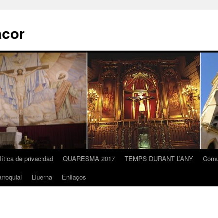
acor
lítica de privacidad
QUARESMA 2017
TEMPS DURANT L’ANY
Comu
rroquial
Lluerna
Enllaços