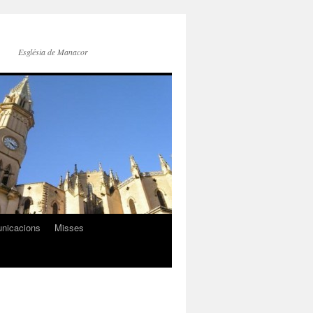
Església de Manacor
nicacions
Misses