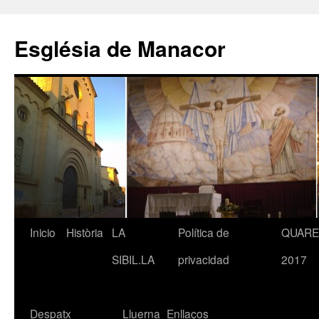
Saltar
al
Església de Manacor
contenido
Inicio
Història
LA
Política de
QUAR
SIBIL.LA
privacidad
2017
Despatx
Lluerna
Enllaços