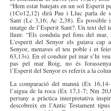
“Hem estat batejats en un sol Esperit p
(1Co12,12) dirà Pau i Lluc parla de se
Sant (Lc 3,16; Ac 2,38). És possible
imatge de l’Esperit Sant?. Un text del t
llum: “Els conduïa pel fons del mar,
L'esperit del Senyor els guiava cap a
Senyor, menaves el teu poble i et fei
63,13s). En el conduir pel mar s’hi veu 
pas pel mar Roig, no és forassenya
l’Esperit del Senyor es referix a la colu
La comparació del mannà (Ex 16,14-1
l’aigua de la roca (Ex 17,1-7; Nm 20,8
pertany a pràctica interpretativa insp
descobreix en l’Antic Testament tipus