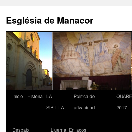
Saltar
al
Església de Manacor
contenido
Inicio
Història
LA
Política de
QUAR
SIBIL.LA
privacidad
2017
Despatx
Lluerna
Enllaços