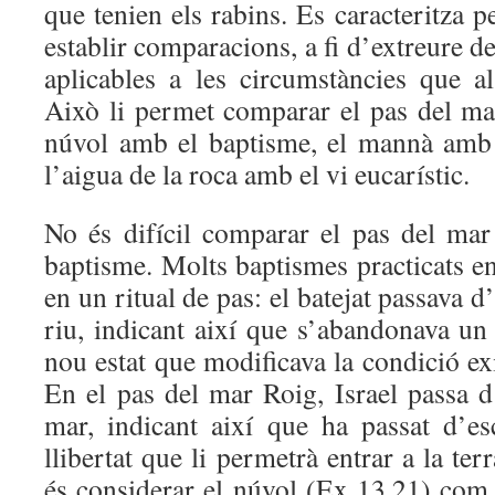
que tenien els rabins. Es caracteritza p
establir comparacions, a fi d’extreure d
aplicables a les circumstàncies que al
Això li permet comparar el pas del mar
núvol amb el baptisme, el mannà amb e
l’aigua de la roca amb el vi eucarístic.
No és difícil comparar el pas del ma
baptisme. Molts baptismes practicats en 
en un ritual de pas: el batejat passava d’
riu, indicant així que s’abandonava un 
nou estat que modificava la condició exi
En el pas del mar Roig, Israel passa d’
mar, indicant així que ha passat d’es
llibertat que li permetrà entrar a la te
és considerar el núvol (Ex 13,21) com 