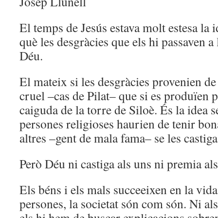
Josep Llunell
El temps de Jesús estava molt estesa la i
què les desgràcies que els hi passaven a 
Déu.
El mateix si les desgràcies provenien de
cruel –cas de Pilat– que si es produïen p
caiguda de la torre de Siloè. És la idea s
persones religioses haurien de tenir bon
altres –gent de mala fama– se les castiga
Però Déu ni castiga als uns ni premia als 
Els béns i els mals succeeixen en la vida
persones, la societat són com són. Ni als
els hi hem de buscar explicacions sobren