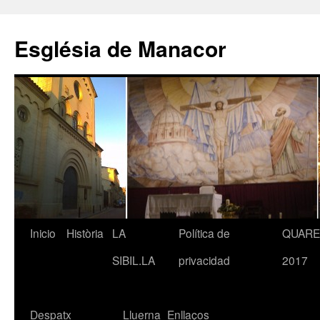
Saltar
al
Església de Manacor
contenido
Inicio
Història
LA
Política de
QUAR
SIBIL.LA
privacidad
2017
Despatx
Lluerna
Enllaços