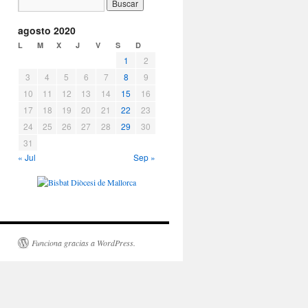
agosto 2020
L
M
X
J
V
S
D
1
2
3
4
5
6
7
8
9
10
11
12
13
14
15
16
17
18
19
20
21
22
23
24
25
26
27
28
29
30
31
« Jul
Sep »
Funciona gracias a WordPress.