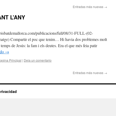
Entradas más nuevas
→
ANT L’ANY
atdemallorca.com/publicacions/full/08/31-FULL-(02-
atge) Compartir el poc que tenim… Hi havia dos problemes molt
temps de Jesús: la fam i els deutes. Era el que més feia patir
ndo
→
agina Principal
|
Deja un comentario
Entradas más nuevas
→
privacidad