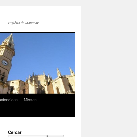
Església de Manacor
nicacions
Misses
Cercar