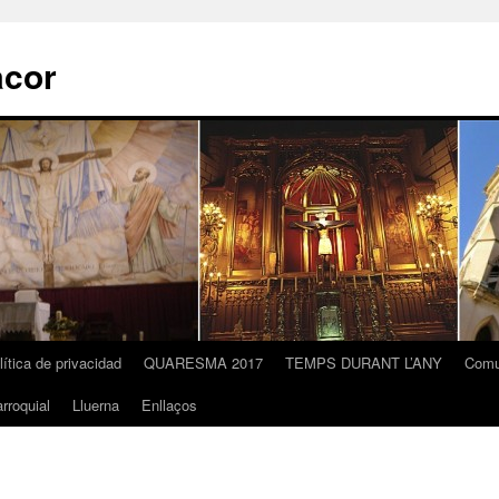
acor
lítica de privacidad
QUARESMA 2017
TEMPS DURANT L’ANY
Comu
rroquial
Lluerna
Enllaços