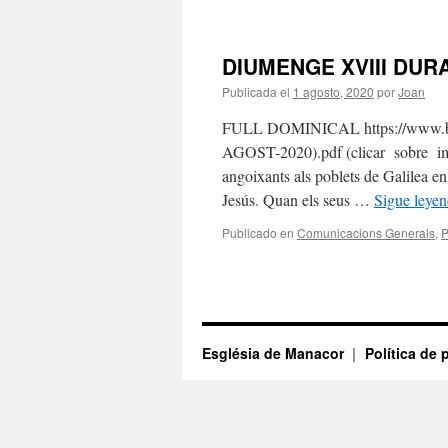
DIUMENGE XVIII DUR
Publicada el
1 agosto, 2020
por
Joan
FULL DOMINICAL https://www.bisb
AGOST-2020).pdf (clicar sobre im
angoixants als poblets de Galilea en 
Jesús. Quan els seus …
Sigue leye
Publicado en
Comunicacions Generals
,
P
Església de Manacor
Política de 