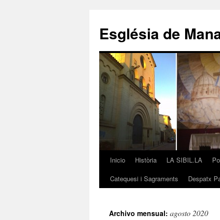
Saltar
al
Església de Man
contenido
Inicio
Història
LA SIBIL.LA
Po
Catequesi i Sagraments
Despatx Pa
agosto 2020
Archivo mensual: