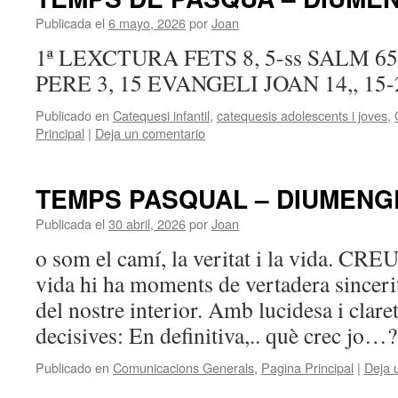
Publicada el
6 mayo, 2026
por
Joan
1ª LEXCTURA FETS 8, 5-ss SALM 6
PERE 3, 15 EVANGELI JOAN 14,, 15-
Publicado en
Catequesi infantil
,
catequesis adolescents i joves
,
Principal
|
Deja un comentario
TEMPS PASQUAL – DIUMENG
Publicada el
30 abril, 2026
por
Joan
o som el camí, la veritat i la vida. C
vida hi ha moments de vertadera sinceri
del nostre interior. Amb lucidesa i clare
decisives: En definitiva,.. què crec jo
Publicado en
Comunicacions Generals
,
Pagina Principal
|
Deja 