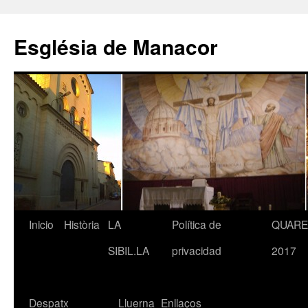
Saltar
al
Església de Manacor
contenido
Inicio
Història
LA
Política de
QUAR
SIBIL.LA
privacidad
2017
Despatx
Lluerna
Enllaços