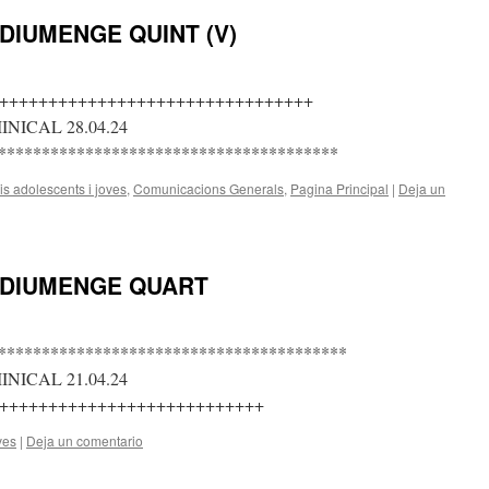
DIUMENGE QUINT (V)
++++++++++++++++++++++++++++++++
ICAL 28.04.24
***************************************
s adolescents i joves
,
Comunicacions Generals
,
Pagina Principal
|
Deja un
 DIUMENGE QUART
****************************************
ICAL 21.04.24
+++++++++++++++++++++++++++
ves
|
Deja un comentario