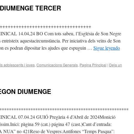
 DIUMENGE TERCER
++++++++++++++++++++++++++++++++++
 14.04,24 BO Com tots sabeu, l’Església de Son Negre
 entristeix aquestacircumstància. Per iniciativa dels veïns de Son
on es podran dipositar les ajudes que espuguin …
Sigue leyendo
s adolescents i joves
,
Comunicacions Generals
,
Pagina Principal
|
Deja un
EGON DIUMENGE
******************************************************
L 07.04.24 GUIÓ Pregària 4 d’Abril de 2024Monició
íssim.Inici: pàgina 59 (cat.) página 47 (cast.)Cant d’entrada:
” no 421Reso de Vespres:Antífones “Temps Pasqua”: