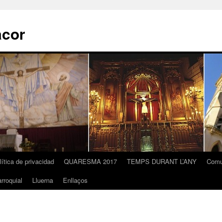
acor
lítica de privacidad
QUARESMA 2017
TEMPS DURANT L’ANY
Comu
rroquial
Lluerna
Enllaços