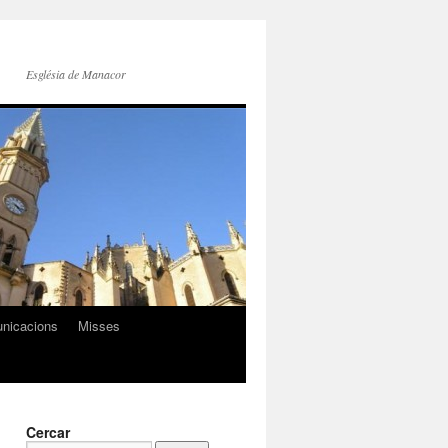
Església de Manacor
nicacions
Misses
Cercar