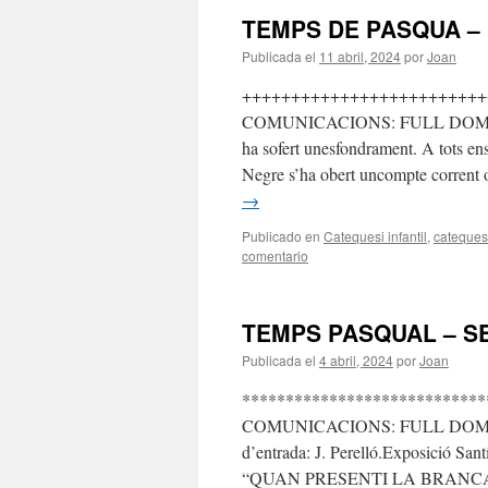
TEMPS DE PASQUA –
Publicada el
11 abril, 2024
por
Joan
+++++++++++++++++++++++++
COMUNICACIONS: FULL DOMINICAL
ha sofert unesfondrament. A tots ens
Negre s’ha obert uncompte corrent 
→
Publicado en
Catequesi infantil
,
catequesi
comentario
TEMPS PASQUAL – S
Publicada el
4 abril, 2024
por
Joan
****************************
COMUNICACIONS: FULL DOMINICA
d’entrada: J. Perelló.Exposició Sant
“QUAN PRESENTI LA BRANCA NUA