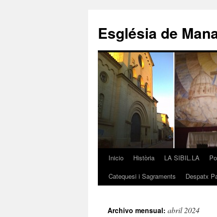
Saltar
al
Església de Man
contenido
Inicio
Història
LA SIBIL.LA
Po
Catequesi i Sagraments
Despatx Pa
abril 2024
Archivo mensual: