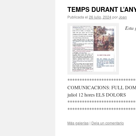
TEMPS DURANT L’ANY
Publicada el
26 julio, 2024
por
Joan
Esta 
****************************
COMUNICACIONS: FULL DOMIN
juliol 12 hores ELS DOLORS
****************************
****************************
Más galerías
|
Deja un comentario