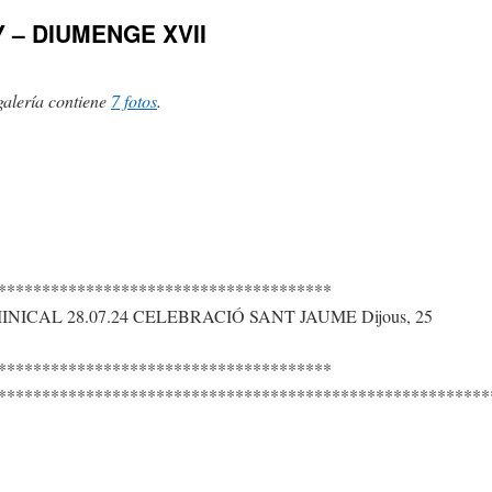
 – DIUMENGE XVII
galería contiene
7 fotos
.
**************************************
ICAL 28.07.24 CELEBRACIÓ SANT JAUME Dijous, 25
**************************************
********************************************************