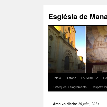
Saltar
al
Església de Man
contenido
Inicio
Història
LA SIBIL.LA
Po
Catequesi i Sagraments
Despatx Pa
26 julio, 2024
Archivo diario: