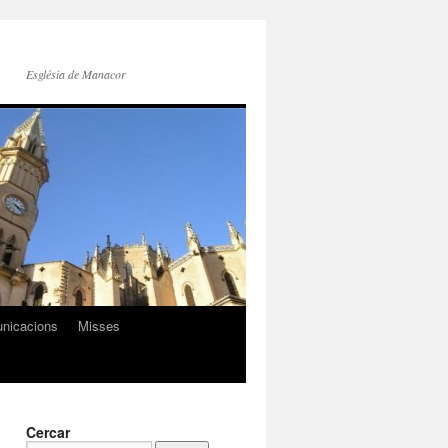
Església de Manacor
nicacions
Misses
Cercar