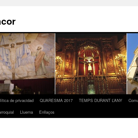
acor
lítica de privacidad
QUARESMA 2017
TEMPS DURANT L’ANY
Comu
rroquial
Lluerna
Enllaços