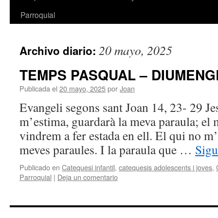
Parroquial
20 mayo, 2025
Archivo diario:
TEMPS PASQUAL – DIUMENGE
Publicada el
20 mayo, 2025
por
Joan
Evangeli segons sant Joan 14, 23- 29 Je
m’estima, guardarà la meva paraula; el 
vindrem a fer estada en ell. El qui no m
meves paraules. I la paraula que …
Sigu
Publicado en
Catequesi infantil
,
catequesis adolescents i joves
,
Parroquial
|
Deja un comentario