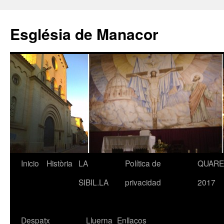
Saltar
al
Església de Manacor
contenido
Inicio
Història
LA
Política de
QUAR
SIBIL.LA
privacidad
2017
Despatx
Lluerna
Enllaços