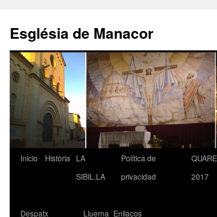
Saltar
al
Església de Manacor
contenido
Inicio
Història
LA
Política de
QUAR
SIBIL.LA
privacidad
2017
Despatx
Lluerna
Enllaços