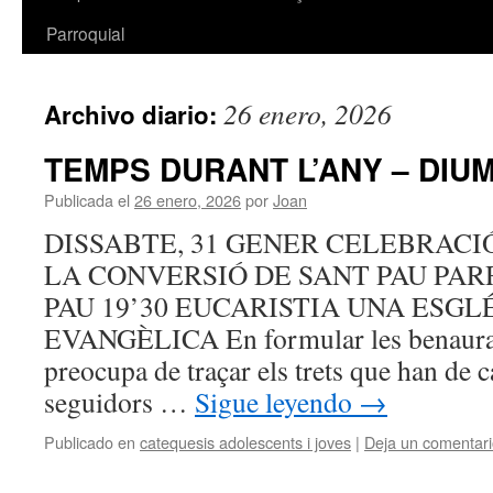
Parroquial
26 enero, 2026
Archivo diario:
TEMPS DURANT L’ANY – DIU
Publicada el
26 enero, 2026
por
Joan
DISSABTE, 31 GENER CELEBRACIÓ
LA CONVERSIÓ DE SANT PAU PAR
PAU 19’30 EUCARISTIA UNA ESGL
EVANGÈLICA En formular les benauran
preocupa de traçar els trets que han de c
seguidors …
Sigue leyendo
→
Publicado en
catequesis adolescents i joves
|
Deja un comentar