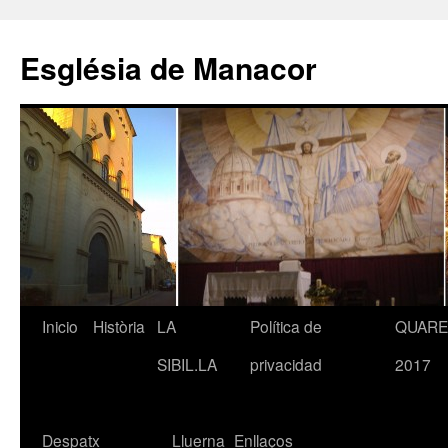
Saltar
al
Església de Manacor
contenido
Inicio
Història
LA
Política de
QUAR
SIBIL.LA
privacidad
2017
Despatx
Lluerna
Enllaços