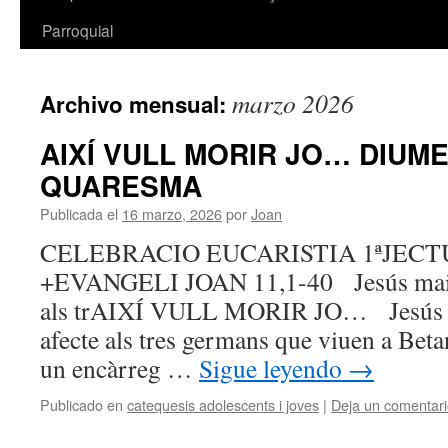
Parroquial
marzo 2026
Archivo mensual:
AIXÍ VULL MORIR JO… DIUM
QUARESMA
Publicada el
16 marzo, 2026
por
Joan
CELEBRACIO EUCARISTIA 1ªJECT
+EVANGELI JOAN 11,1-40 Jesús mai a
als trAIXÍ VULL MORIR JO… Jesús m
afecte als tres germans que viuen a Beta
un encàrreg …
Sigue leyendo
→
Publicado en
catequesis adolescents i joves
|
Deja un comentar