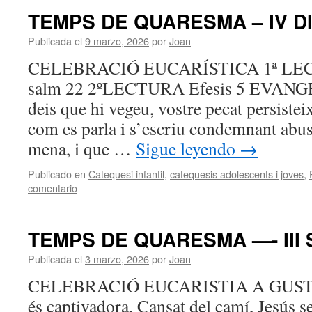
TEMPS DE QUARESMA – IV 
Publicada el
9 marzo, 2026
por
Joan
CELEBRACIÓ EUCARÍSTICA 1ª LEC
salm 22 2ºLECTURA Efesis 5 EVANGE
deis que hi vegeu, vostre pecat persist
com es parla i s’escriu condemnant abuso
mena, i que …
Sigue leyendo
→
Publicado en
Catequesi infantil
,
catequesis adolescents i joves
,
comentario
TEMPS DE QUARESMA —- III
Publicada el
3 marzo, 2026
por
Joan
CELEBRACIÓ EUCARISTIA A GUST
és captivadora. Cansat del camí, Jesús s