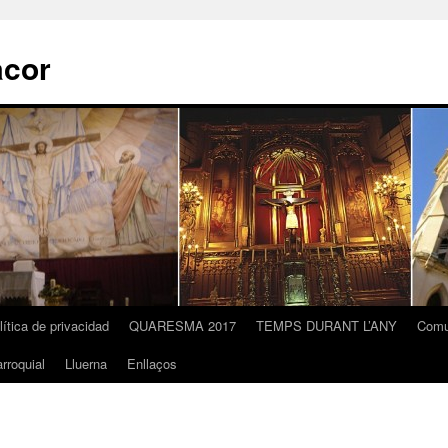
acor
lítica de privacidad
QUARESMA 2017
TEMPS DURANT L’ANY
Comu
rroquial
Lluerna
Enllaços