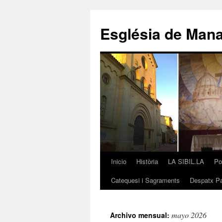
Saltar
al
Església de Man
contenido
Inicio
Història
LA SIBIL.LA
Po
Catequesi i Sagraments
Despatx Pa
mayo 2026
Archivo mensual: