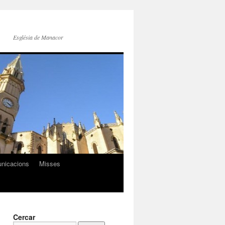
Església de Manacor
nicacions
Misses
Cercar