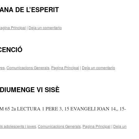
ANA DE L’ESPERIT
agina Principal
|
Deja un comentario
CENCIÓ
ves
,
Comunicacions Generals
,
Pagina Principal
|
Deja un comentario
DIUMENGE VI SISÈ
M 65 2a LECTURA 1 PERE 3, 15 EVANGELI JOAN 14,, 15-
s adolescents i joves
,
Comunicacions Generals
,
Pagina Principal
|
Deja un