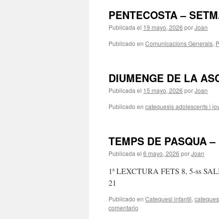
PENTECOSTA – SETM
Publicada el
19 mayo, 2026
por
Joan
Publicado en
Comunicacions Generals
,
P
DIUMENGE DE LA AS
Publicada el
15 mayo, 2026
por
Joan
Publicado en
catequesis adolescents i jo
TEMPS DE PASQUA – 
Publicada el
6 mayo, 2026
por
Joan
1ª LEXCTURA FETS 8, 5-ss SAL
21
Publicado en
Catequesi infantil
,
catequesi
comentario