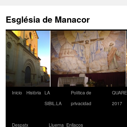
Saltar
al
Església de Manacor
contenido
Inicio
Història
LA
Política de
QUAR
SIBIL.LA
privacidad
2017
Despatx
Lluerna
Enllaços