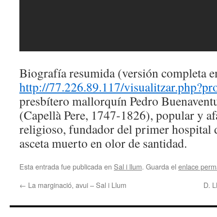
Biografía resumida (versión completa e
http://77.226.89.117/visualitzar.php
presbítero mallorquín Pedro Buenaventu
(Capellà Pere, 1747-1826), popular y a
religioso, fundador del primer hospital
asceta muerto en olor de santidad.
Esta entrada fue publicada en
Sal i llum
. Guarda el
enlace perm
←
La marginació, avui – Sal i Llum
D. L