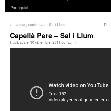
Parroquial
←
La marginació, avui – Sal i Llum
D. L
Capellà Pere – Sal i Llum
Publicada el
30 diciembre, 2011
por
admin