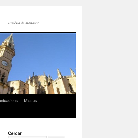
Església de Manacor
nicacions
Misses
Cercar