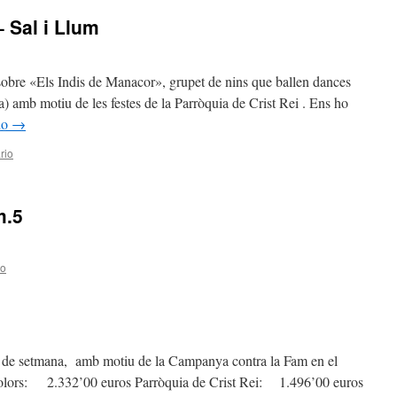
 Sal i Llum
obre «Els Indis de Manacor», grupet de nins que ballen dances
a) amb motiu de les festes de la Parròquia de Crist Rei . Ens ho
do
→
rio
m.5
io
cap de setmana, amb motiu de la Campanya contra la Fam en el
lors: 2.332’00 euros Parròquia de Crist Rei: 1.496’00 euros