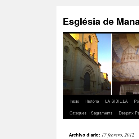
Saltar
al
Església de Man
contenido
Inicio
Història
LA SIBIL.LA
Po
Catequesi i Sagraments
Despatx Pa
17 febrero, 2012
Archivo diario: