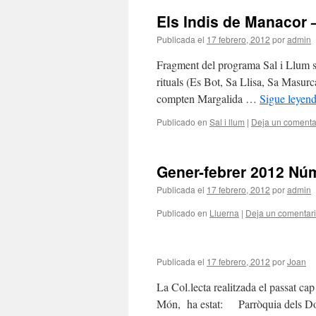
Els Indis de Manacor –
Publicada el
17 febrero, 2012
por
admin
Fragment del programa Sal i Llum s
rituals (Es Bot, Sa Llisa, Sa Masurc
compten Margalida …
Sigue leyen
Publicado en
Sal i llum
|
Deja un comenta
Gener-febrer 2012 Nú
Publicada el
17 febrero, 2012
por
admin
Publicado en
Lluerna
|
Deja un comentar
Publicada el
17 febrero, 2012
por
Joan
La Col.lecta realitzada el passat 
Món, ha estat: Parròquia dels Do