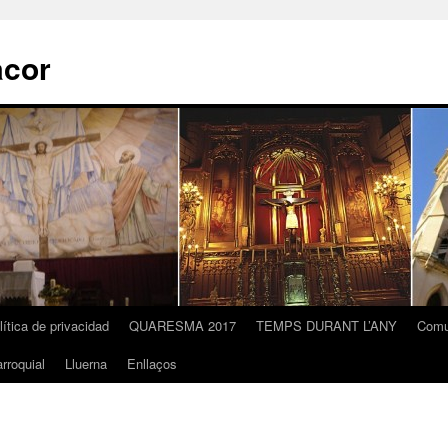
acor
lítica de privacidad
QUARESMA 2017
TEMPS DURANT L’ANY
Comu
rroquial
Lluerna
Enllaços