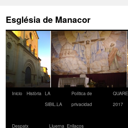
Saltar
al
Església de Manacor
contenido
Inicio
Història
LA
Política de
QUAR
SIBIL.LA
privacidad
2017
Despatx
Lluerna
Enllaços