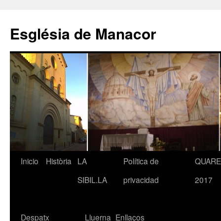
Saltar
al
Església de Manacor
contenido
Inicio
Història
LA
Política de
QUAR
SIBIL.LA
privacidad
2017
Despatx
Lluerna
Enllaços