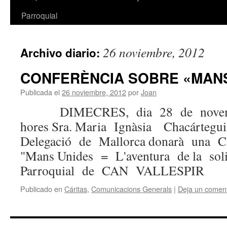
Parroquial
26 noviembre, 2012
Archivo diario:
CONFERÈNCIA SOBRE «MANS
Publicada el
26 noviembre, 2012
por
Joan
DIMECRES, dia 28 de novemb
hores Sra. Maria Ignàsia Chacárteg
Delegació de Mallorca donarà un
"Mans Unides = L'aventura de la soli
Parroquial de CAN VALLESPIR
Publicado en
Cáritas
,
Comunicacions Generals
|
Deja un coment