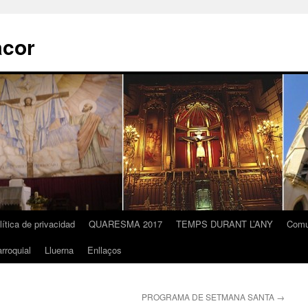
acor
lítica de privacidad
QUARESMA 2017
TEMPS DURANT L’ANY
Comu
rroquial
Lluerna
Enllaços
PROGRAMA DE SETMANA SANTA
→