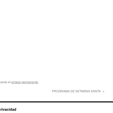
uarda el
enlace permanente
.
PROGRAMA DE SETMANA SANTA
→
privacidad