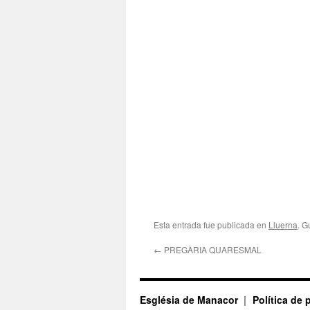
Esta entrada fue publicada en
Lluerna
. G
←
PREGÀRIA QUARESMAL
Església de Manacor
Política de 