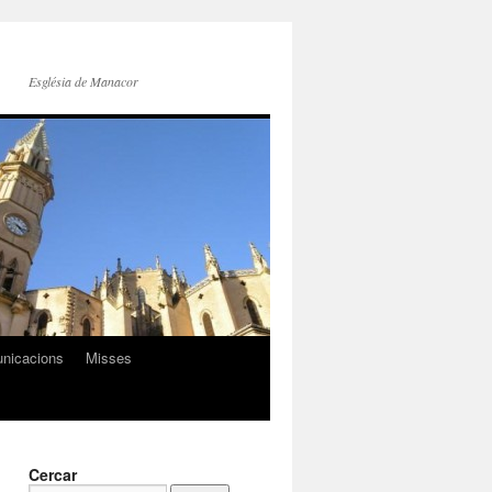
Església de Manacor
nicacions
Misses
Cercar