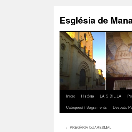
Saltar
al
Església de Man
contenido
Inicio
Història
LA SIBIL.LA
Po
Catequesi i Sagraments
Despatx Pa
←
PREGÀRIA QUARESMAL