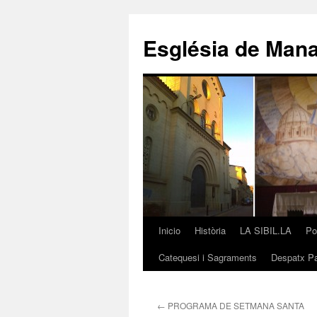
Saltar
al
Església de Man
contenido
Inicio
Història
LA SIBIL.LA
Po
Catequesi i Sagraments
Despatx Pa
←
PROGRAMA DE SETMANA SANTA