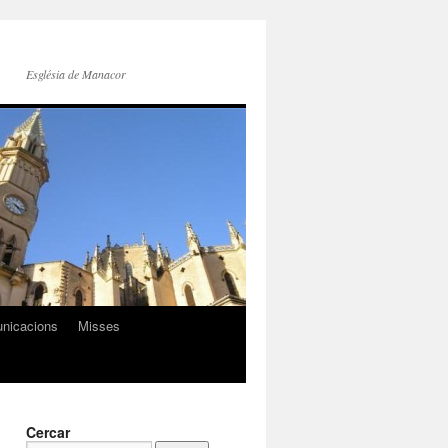
Església de Manacor
nicacions
Misses
Cercar