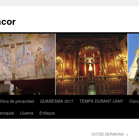
acor
lítica de privacidad
QUARESMA 2017
TEMPS DURANT L’ANY
Comu
rroquial
Lluerna
Enllaços
DOTZE SERMONS
→