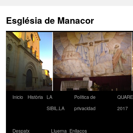
Saltar
al
Església de Manacor
contenido
Inicio
Història
LA
Política de
QUAR
SIBIL.LA
privacidad
2017
Despatx
Lluerna
Enllaços