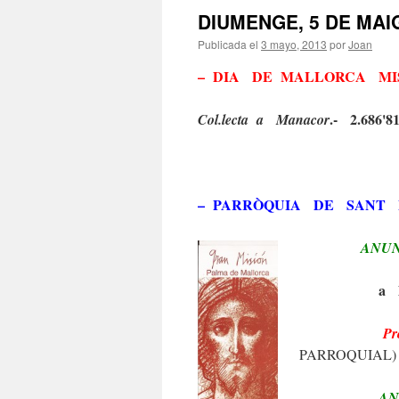
DIUMENGE, 5 DE MAI
Publicada el
3 mayo, 2013
por
Joan
– DIA DE MALLORCA MI
.- 2.686'8
Col.lecta a Manacor
– PARRÒQUIA DE SANT 
ANUN
a 
P
PARROQUIAL)
AN