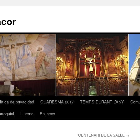
acor
lítica de privacidad
QUARESMA 2017
TEMPS DURANT L’ANY
Comu
rroquial
Lluerna
Enllaços
CENTENARI DE LA SALLE
→