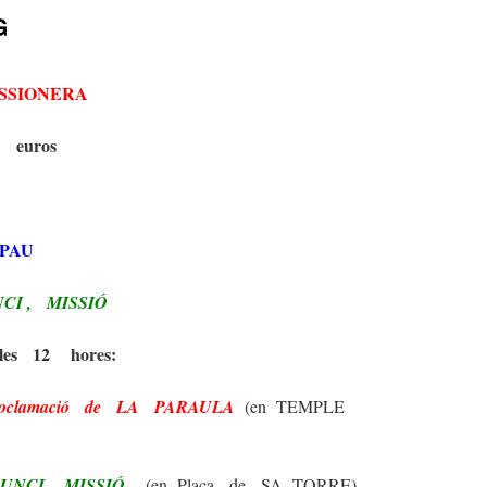
G
SSIONERA
1 euros
PAU
CI , MISSIÓ
les 12 hores:
roclamació de LA PARAULA
(en TEMPLE
UNCI, MISSIÓ
(en Plaça de SA TORRE)