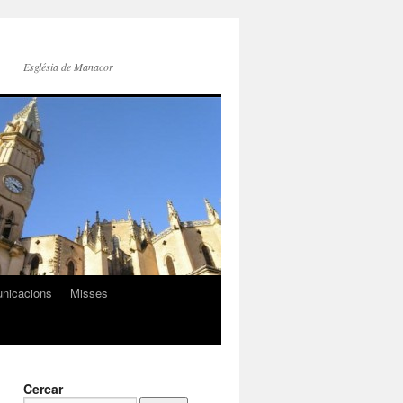
Església de Manacor
nicacions
Misses
Cercar