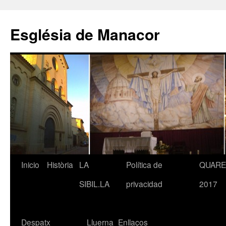
Saltar
al
Església de Manacor
contenido
Inicio
Història
LA
Política de
QUAR
SIBIL.LA
privacidad
2017
Despatx
Lluerna
Enllaços