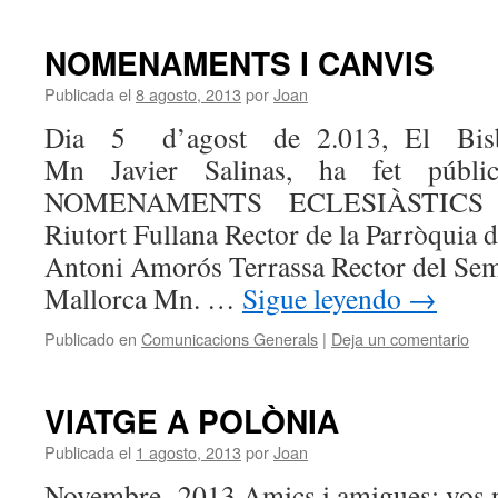
NOMENAMENTS I CANVIS
Publicada el
8 agosto, 2013
por
Joan
Dia 5 d’agost de 2.013, El Bisb
Mn Javier Salinas, ha fet públic
NOMENAMENTS ECLESIÀSTICS segü
Riutort Fullana Rector de la Parròquia
Antoni Amorós Terrassa Rector del Sem
Mallorca Mn. …
Sigue leyendo
→
Publicado en
Comunicacions Generals
|
Deja un comentario
VIATGE A POLÒNIA
Publicada el
1 agosto, 2013
por
Joan
Novembre 2013 Amics i amigues: vos p