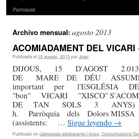
Parroquial
agosto 2013
Archivo mensual:
ACOMIADAMENT DEL VICARI 
Publicada el
15 agosto, 2013
por
Joan
DIJOUS, 15 D'AGOST 2.013
DE MARE DE DÉU ASSUMP
important per l'ESGLÉSIA 
"bon" VICARI "XISCO" S'AC
DE TAN SOLS 3 ANYS)
h. Parròquia dels Dolors MI
(assistents: …
Sigue leyendo
→
Publicado en
catequesis adolescents i joves
,
Comunicacions Ge