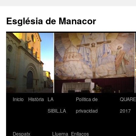
Saltar
al
Església de Manacor
contenido
Inicio
Història
LA
Política de
QUAR
SIBIL.LA
privacidad
2017
Despatx
Lluerna
Enllaços