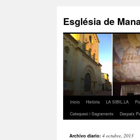
Saltar
al
Església de Man
contenido
Inicio
Història
LA SIBIL.LA
Po
Catequesi i Sagraments
Despatx Pa
4 octubre, 2013
Archivo diario: