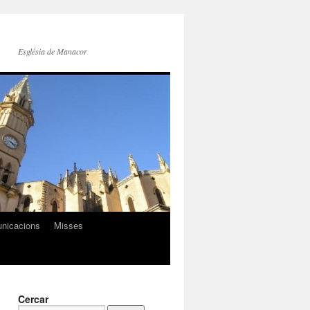
Església de Manacor
nicacions
Misses
Cercar