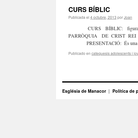
CURS BÍBLIC
Publicada el
4 octubre, 2013
por
Joan
CURS BÍBLIC: figura
PARRÒQUIA DE CRIST REI 
PRESENTACIÓ: És una dada es
Publicado en
catequesis adolescents i jo
Església de Manacor
Política de 