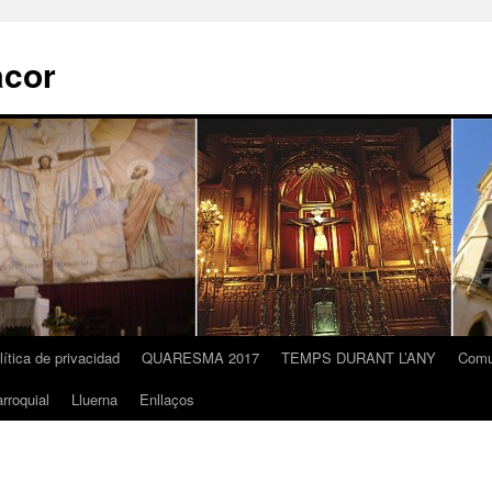
acor
lítica de privacidad
QUARESMA 2017
TEMPS DURANT L’ANY
Comu
rroquial
Lluerna
Enllaços