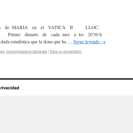
 de MARIA en el VATICÀ II LLOC:
Primer dimarts de cada mes a les 20'30 h
tadística que la dona que ha …
Sigue leyendo
→
ves
,
Comunicacions Generals
|
Deja un comentario
privacidad