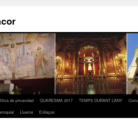
acor
lítica de privacidad
QUARESMA 2017
TEMPS DURANT L’ANY
Comu
rroquial
Lluerna
Enllaços