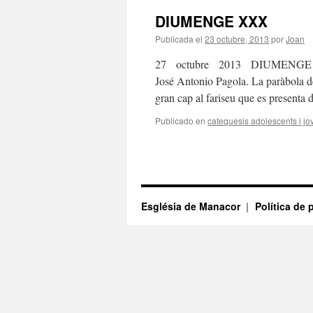
DIUMENGE XXX
Publicada el
23 octubre, 2013
por
Joan
27 octubre 2013 DIUMENG
José Antonio Pagola. La paràbola del
gran cap al fariseu que es present
Publicado en
catequesis adolescents i jo
Església de Manacor
Política de 