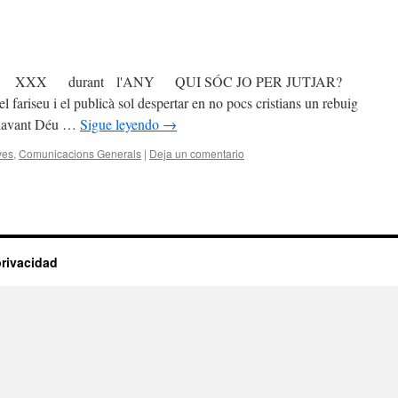
E XXX durant l'ANY QUI SÓC JO PER JUTJAR?
 fariseu i el publicà sol despertar en no pocs cristians un rebuig
a davant Déu …
Sigue leyendo
→
ves
,
Comunicacions Generals
|
Deja un comentario
privacidad