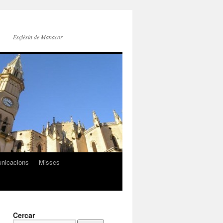
Església de Manacor
nicacions
Misses
Cercar