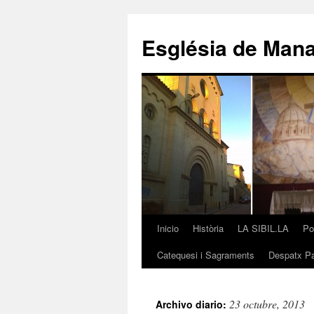
Saltar
al
Església de Man
contenido
Inicio
Història
LA SIBIL.LA
Po
Catequesi i Sagraments
Despatx Pa
23 octubre, 2013
Archivo diario: