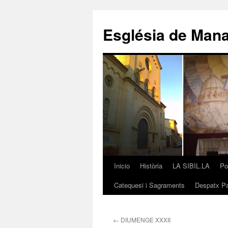
Saltar
al
Església de Man
contenido
Inicio
Història
LA SIBIL.LA
Po
Catequesi i Sagraments
Despatx Pa
←
DIUMENGE XXXII