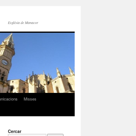
Església de Manacor
nicacions
Misses
Cercar