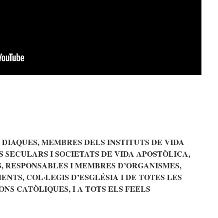
 DIAQUES, MEMBRES DELS INSTITUTS DE VIDA
 SECULARS I SOCIETATS DE VIDA APOSTÒLICA,
, RESPONSABLES I MEMBRES D’ORGANISMES,
ENTS, COL·LEGIS D’ESGLÉSIA I DE TOTES LES
NS CATÒLIQUES, I A TOTS ELS FEELS