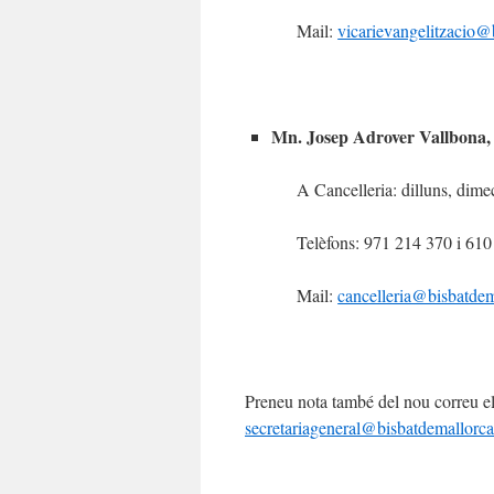
Mail:
vicarievangelitzacio
Mn. Josep Adrover Vallbona, 
A Cancelleria: dilluns, dime
Telèfons: 971 214 370 i 6
Mail:
cancelleria@bisbatde
Preneu nota també del nou correu el
secretariageneral@bisbatdemallorc