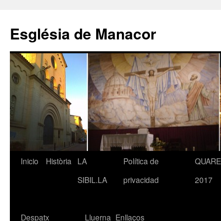
Saltar
al
Església de Manacor
contenido
Inicio
Història
LA
Política de
QUAR
SIBIL.LA
privacidad
2017
Despatx
Lluerna
Enllaços