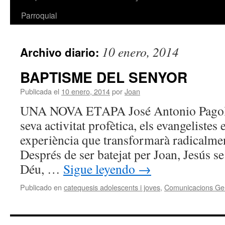
Parroquial
10 enero, 2014
Archivo diario:
BAPTISME DEL SENYOR
Publicada el
10 enero, 2014
por
Joan
UNA NOVA ETAPA José Antonio Pagola.
seva activitat profètica, els evangelistes
experiència que transformarà radicalmen
Després de ser batejat per Joan, Jesús se 
Déu, …
Sigue leyendo
→
Publicado en
catequesis adolescents i joves
,
Comunicacions Ge