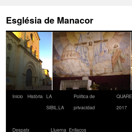
Saltar
al
Església de Manacor
contenido
Inicio
Història
LA
Política de
QUAR
SIBIL.LA
privacidad
2017
Despatx
Lluerna
Enllaços