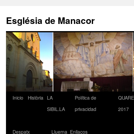
Saltar
al
Església de Manacor
contenido
Inicio
Història
LA
Política de
QUAR
SIBIL.LA
privacidad
2017
Despatx
Lluerna
Enllaços