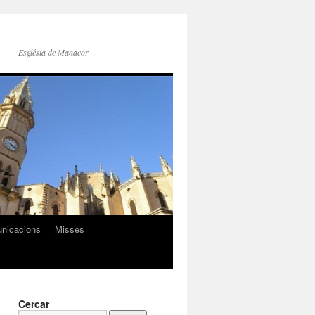
Església de Manacor
nicacions
Misses
Cercar