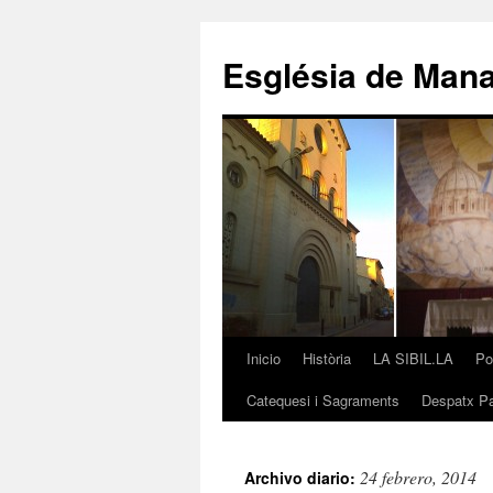
Saltar
al
Església de Man
contenido
Inicio
Història
LA SIBIL.LA
Po
Catequesi i Sagraments
Despatx Pa
24 febrero, 2014
Archivo diario: