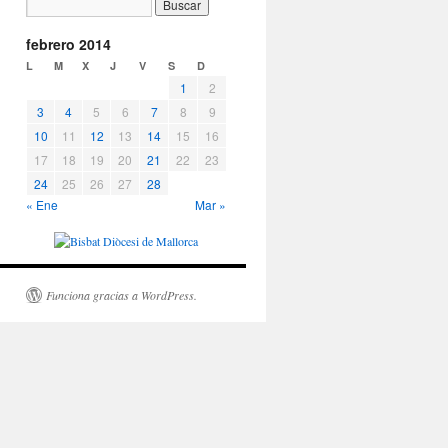
febrero 2014
L
M
X
J
V
S
D
1
2
3
4
5
6
7
8
9
10
11
12
13
14
15
16
17
18
19
20
21
22
23
24
25
26
27
28
« Ene
Mar »
Funciona gracias a WordPress.