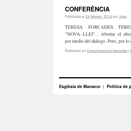
CONFERÈNCIA
Publicada el
24 febrero, 2014
por
Joan
TERESA FORCADES: TE
"NOVA- LLEI"… Abortar el aborto Me
por medio del diálogo. Pero, por lo
Publicado en
Comunicacions Generals
|
Església de Manacor
Política de 