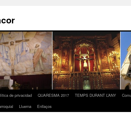
acor
lítica de privacidad
QUARESMA 2017
TEMPS DURANT L’ANY
Comu
rroquial
Lluerna
Enllaços